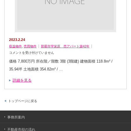
築
18
年/1
階
ガ
レ
ー
ジ
付
3
階
2023.2.24
建
は
収益物件
,
売買物件
那覇市宇栄原 売アパート築42年
終
コメントを受け付けていません
了
【収
価格 7,800万円 所在階／階数 3階 (3階建) 建物面積 118.8m² /
益
物
35.94坪 土地面積 354.82m² / …
件/
那
覇
詳細を見る
市
宇
栄
原】
賃
貸
トップページに戻る
中、
表
面
利
回
事務所案内
り
約
5％
不動産売却の流れ
（現