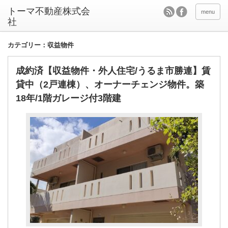
menu
カテゴリー：収益物件
成約済【収益物件・外人住宅/うるま市勝連】賃
貸中（2戸連棟）、オーナーチェンジ物件。築
18年/1階ガレージ付3階建