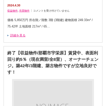
2024.4.30
成
収益物件
,
売買物件
コメントを受け付けていません
約
済
【収
価格 5,850万円 所在階／階数 3階 (3階建) 建物面積 249.33m² /
益
物
75.42坪 土地面積 217m² / 65…
件・
外
人
詳細を見る
住
宅/
う
る
ま
市
終了【収益物件/那覇市宇栄原】賃貸中、表面利
勝
連】
回り約5％（現在満室/全8室）、オーナーチェン
賃
貸
中
ジ。築42年/3階建、築古物件ですが立地良好で
（2
戸
す！
連
棟）、
オ
ー
ナ
ー
チ
ェ
ン
ジ
物
件。