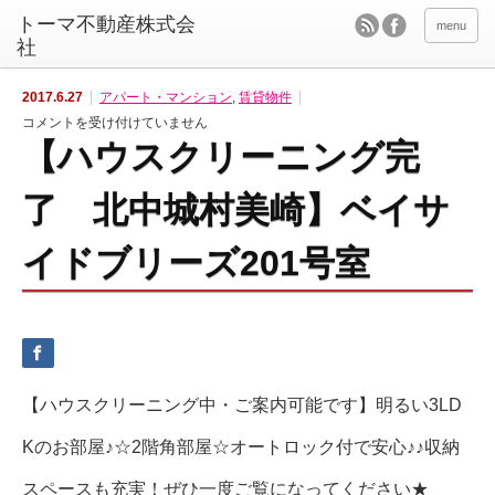
menu
2017.6.27
アパート・マンション
,
賃貸物件
【ハ
コメントを受け付けていません
ウ
【ハウスクリーニング完
ス
ク
リ
ー
了 北中城村美崎】ベイサ
ニ
ン
グ
完
イドブリーズ201号室
了
北
中
城
村
美
崎】
ベ
イ
サ
【ハウスクリーニング中・ご案内可能です】明るい3LD
イ
ド
ブ
Kのお部屋♪☆2階角部屋☆オートロック付で安心♪♪収納
リ
ー
ズ
スペースも充実！ぜひ一度ご覧になってください★