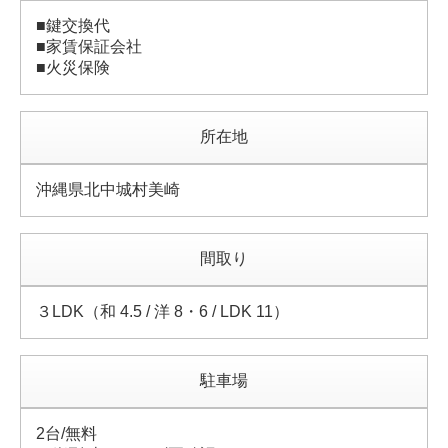
■鍵交換代
■家賃保証会社
■火災保険
所在地
沖縄県北中城村美崎
間取り
３LDK（和 4.5 / 洋 8・6 / LDK 11）
駐車場
2台/無料