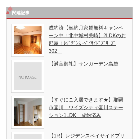
関連記事
成約済【契約月家賃無料キャンペ
ーン中！北中城村美崎】2LDKのお
部屋！ﾚｼﾞﾃﾞﾝｽ･ﾍﾞｲｻｲﾄﾞﾌﾞﾘｰｽﾞ
302
【満室御礼】サンガーデン島袋
【すぐにご入居できます★】那覇
市壷川 ワイズシティ壷川ステー
ション1LDK 成約済み
【1R】レジデンスベイサイドブリ