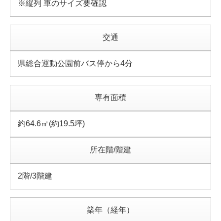
※縦列 車のサイズ要確認
交通
県総合運動公園前バス停から4分
専有面積
約64.6㎡(約19.5坪)
所在階/階建
2階/3階建
築年（経年）