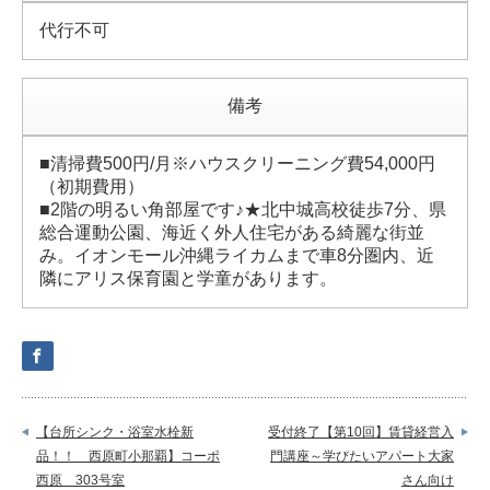
代行不可
備考
■清掃費500円/月※ハウスクリーニング費54,000円
（初期費用）
■2階の明るい角部屋です♪★北中城高校徒歩7分、県
総合運動公園、海近く外人住宅がある綺麗な街並
み。イオンモール沖縄ライカムまで車8分圏内、近
隣にアリス保育園と学童があります。
【台所シンク・浴室水栓新
受付終了【第10回】賃貸経営入
品！！ 西原町小那覇】コーポ
門講座～学びたいアパート大家
西原 303号室
さん向け