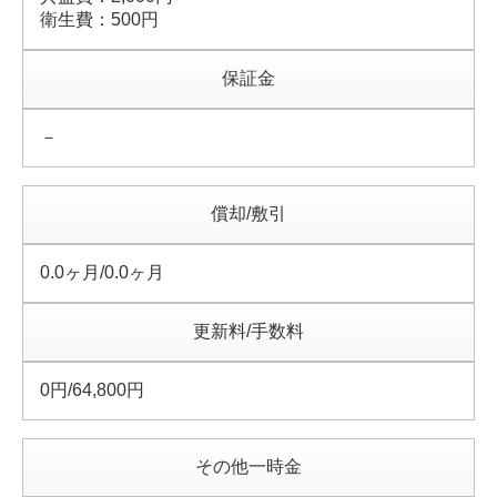
衛生費：500円
保証金
－
償却/敷引
0.0ヶ月/0.0ヶ月
更新料/手数料
0円/64,800円
その他一時金