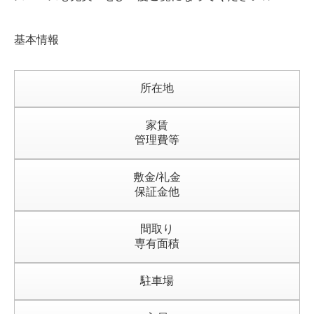
2
0
1
号
室
基本情報
は
所在地
家賃
管理費等
敷金/礼金
保証金他
間取り
専有面積
駐車場