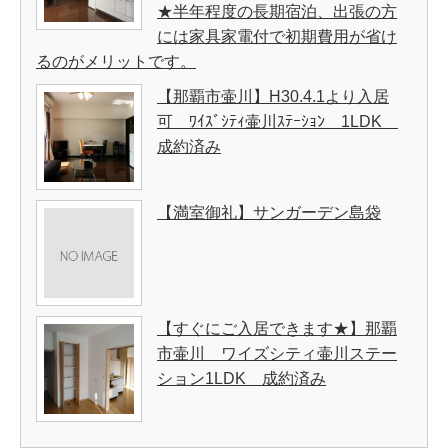
★半年程度の長期宿泊、出張の方
には家具家電付で初期費用が省け
るのがメリットです。
【那覇市壷川】H30.4.1より入居
可 ﾜｲｽﾞｼﾃｨ壷川ｽﾃｰｼｮﾝ 1LDK
成約済み
【満室御礼】サンガーデン島袋
【すぐにご入居できます★】那覇
市壷川 ワイズシティ壷川ステー
ション1LDK 成約済み