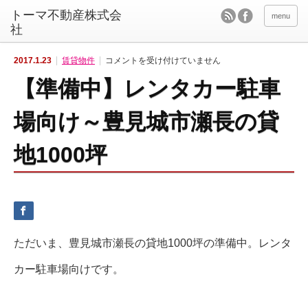
menu
【準
2017.1.23
賃貸物件
コメントを受け付けていません
備
中】
【準備中】レンタカー駐車
レ
ン
タ
カ
場向け～豊見城市瀬長の貸
ー
駐
車
地1000坪
場
向
け
～
豊
見
城
市
瀬
長
の
ただいま、豊見城市瀬長の貸地1000坪の準備中。レンタ
貸
地
1
カー駐車場向けです。
0
0
0
坪