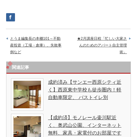
は
とうま編集長の本棚101～不動
★2月講座日程「忙しい大家さ
産投資（工場・倉庫）、失敗事
んのためのアパート自主管理
例など
術」
関連記事
成約済み【サンエー西原シティ近
く】西原東中学校も徒歩圏内！軽
自動車限定、 バストイレ別
【成約済】モノレール壷川駅近
く、奥武山公園、インターネット
無料、家具・家電付のお部屋です