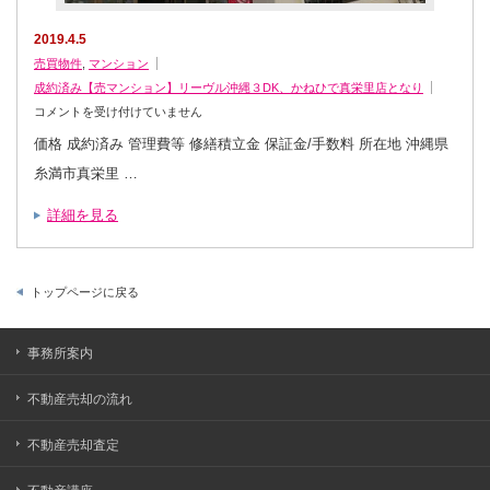
2019.4.5
売買物件
,
マンション
成約済み【売マンション】リーヴル沖縄３DK、かねひで真栄里店となり
成
コメントを受け付けていません
約
済
価格 成約済み 管理費等 修繕積立金 保証金/手数料 所在地 沖縄県
み
【売
糸満市真栄里 …
マ
ン
シ
詳細を見る
ョ
ン】
リ
ー
ヴ
ル
トップページに戻る
沖
縄
３
DK、
か
事務所案内
ね
ひ
で
不動産売却の流れ
真
栄
里
店
不動産売却査定
と
な
り、