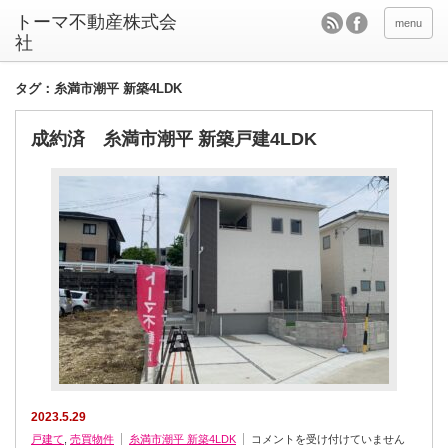
menu
タグ：糸満市潮平 新築4LDK
成約済 糸満市潮平 新築戸建4LDK
2023.5.29
成
戸建て
,
売買物件
糸満市潮平 新築4LDK
コメントを受け付けていません