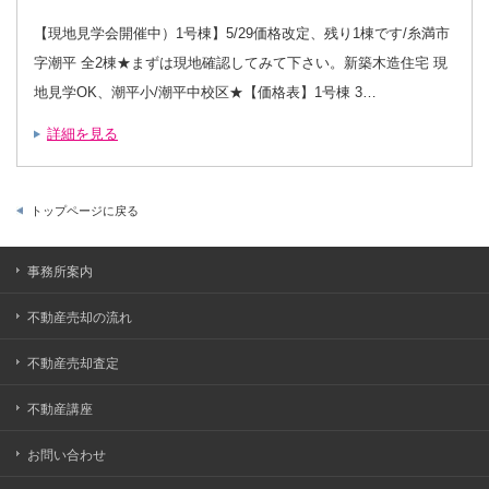
約
済
糸
【現地見学会開催中）1号棟】5/29価格改定、残り1棟です/糸満市
満
市
字潮平 全2棟★まずは現地確認してみて下さい。新築木造住宅 現
潮
平
地見学OK、潮平小/潮平中校区★【価格表】1号棟 3…
新
築
戸
詳細を見る
建
4LDK
は
トップページに戻る
事務所案内
不動産売却の流れ
不動産売却査定
不動産講座
お問い合わせ