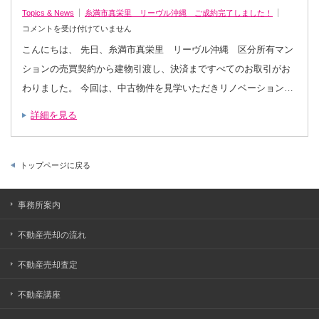
Topics & News
糸満市真栄里 リーヴル沖縄 ご成約完了しました！
糸
コメントを受け付けていません
満
市
こんにちは、 先日、糸満市真栄里 リーヴル沖縄 区分所有マン
真
栄
ションの売買契約から建物引渡し、決済まですべてのお取引がお
里
リ
わりました。 今回は、中古物件を見学いただきリノベーション…
ー
ヴ
ル
沖
詳細を見る
縄
ご
成
約
完
了
トップページに戻る
し
ま
し
た！
事務所案内
は
不動産売却の流れ
不動産売却査定
不動産講座