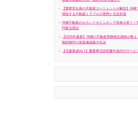
【警察官出身の不動産エージェントが解説】沖縄
増加する不動産トラブルの実態と完全対策
沖縄不動産のセカンドオピニオンで失敗を防ぐ！
門家活用法
【2025年最新】沖縄の不動産実務検定講師が教え
相続物件の資産価値最大化法
【宅建業者向け】重要事項説明書作成代行サービ