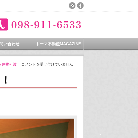
問い合わせ
トーマ不動産MAGAZINE
戸
ら建物引渡
コメントを受け付けていません
建
ご
成
た！
約
完
了
し
ま
し
た！
は