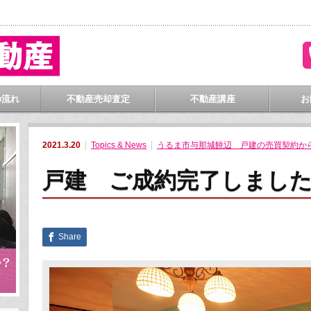
門
の流れ
不動産売却査定
不動産講座
お
2021.3.20
Topics & News
うるま市与那城饒辺 戸建の売買契約か
戸建 ご成約完了しまし
Share