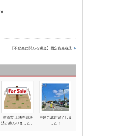
om
【不動産に関わる税金】固定資産税①
浦添市 土地売買決
戸建ご成約完了しま
済が終わりました。
した！