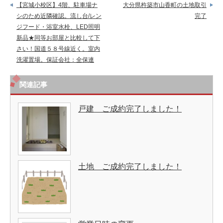
【宮城小校区】4階、駐車場ナ
大分県杵築市山香町の土地取引
シのため近隣確認。流し台/レン
完了
ジフード・浴室水栓、LED照明
新品★同等お部屋と比較して下
さい！国道５８号線近く。室内
洗濯置場。保証会社：全保連
関連記事
戸建 ご成約完了しました！
土地 ご成約完了しました！