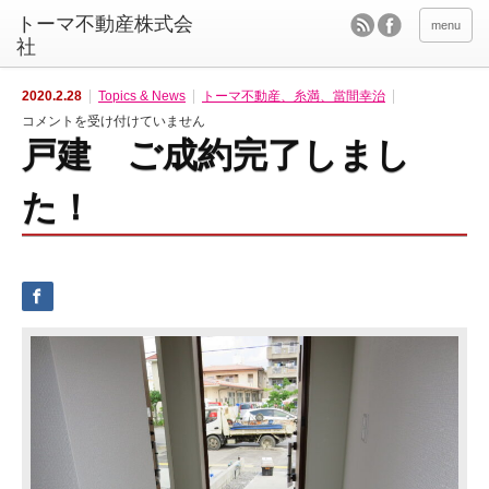
menu
2020.2.28
Topics & News
トーマ不動産、糸満、當間幸治
戸
コメントを受け付けていません
建
戸建 ご成約完了しまし
ご
成
約
完
た！
了
し
ま
し
た！
は