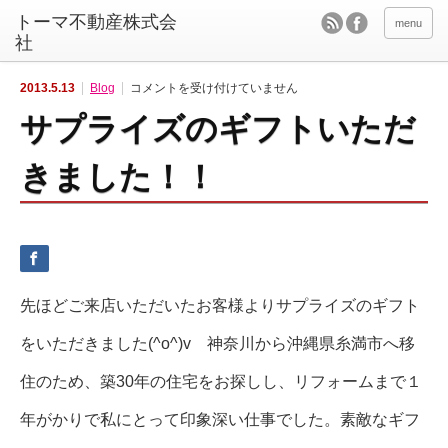
menu
サ
2013.5.13
Blog
コメントを受け付けていません
プ
ラ
サプライズのギフトいただ
イ
ズ
の
ギ
きました！！
フ
ト
い
た
だ
き
ま
し
た！！
は
先ほどご来店いただいたお客様よりサプライズのギフト
をいただきました(^o^)v 神奈川から沖縄県糸満市へ移
住のため、築30年の住宅をお探しし、リフォームまで１
年がかりで私にとって印象深い仕事でした。素敵なギフ