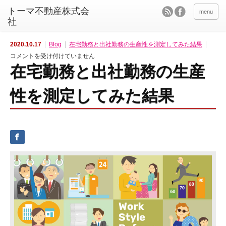
menu
2020.10.17
Blog
在宅勤務と出社勤務の生産性を測定してみた結果
在
コメントを受け付けていません
宅
在宅勤務と出社勤務の生産
勤
務
と
出
性を測定してみた結果
社
勤
務
の
生
産
性
を
測
定
し
て
み
た
結
果
は