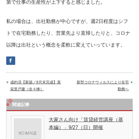
第で仕事の生産性が上下すると感じました。
私の場合は、出社勤務が中心ですが、週2日程度はシフ
トで在宅勤務したり、営業先より直帰したりと、コロナ
以降は出社という概念を柔軟に変えていっています。
成約済【新築／8月末完成】真
新型コロナウィルスにより在宅
栄里戸建（全４棟）
勤務へ
関連記事
大家さん向け「賃貸経営講座（基
本編）」9/27（日）開催