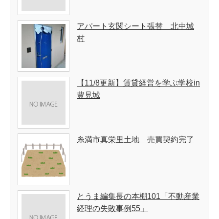
アパート玄関シート張替 北中城
村
【11/8更新】賃貸経営を学ぶ学校in
豊見城
糸満市真栄里土地 売買契約完了
とうま編集長の本棚101「不動産業
経理の失敗事例55」