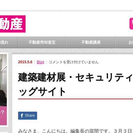
門
の流れ
不動産売却査定
不動産講座
お
建
2015.5.6
Blog
コメントを受け付けていません
築
建
材
建築建材展・セキュリティシ
展・
セ
キ
ッグサイト
ュ
リ
テ
ィ
シ
ョ
ー
Share
in
東
京
ビ
みなさま、こんにちは。編集長の當間です。３月３日
ッ