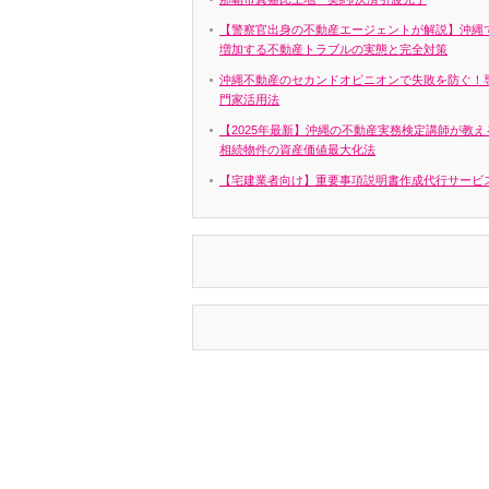
【警察官出身の不動産エージェントが解説】沖縄
増加する不動産トラブルの実態と完全対策
沖縄不動産のセカンドオピニオンで失敗を防ぐ！
門家活用法
【2025年最新】沖縄の不動産実務検定講師が教え
相続物件の資産価値最大化法
【宅建業者向け】重要事項説明書作成代行サービ