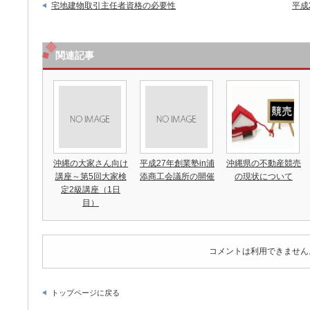
宅地建物取引主任者資格の必要性
平成
関連記事
沖縄の大家さん向け
平成27年創業塾in浦
沖縄県の不動産競売
講座～第5回大家検
添商工会議所の開催
の現状について
定2級講座（1日
目）
コメントは利用できません
トップページに戻る