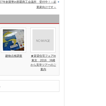
27年創業塾in那覇商工会議所 受付中！～起
業家向けです～
建物点検調査
★賃貸住宅フェアin
東京 2016 沖縄
から見学ツアーのご
案内
。