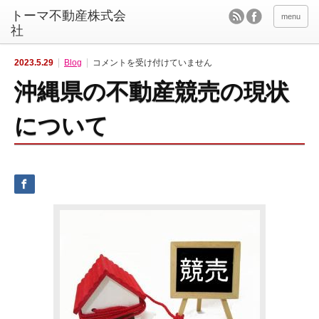
menu
沖
2023.5.29
Blog
コメントを受け付けていません
縄
県
沖縄県の不動産競売の現状
の
不
動
産
について
競
売
の
現
状
に
つ
い
て
は