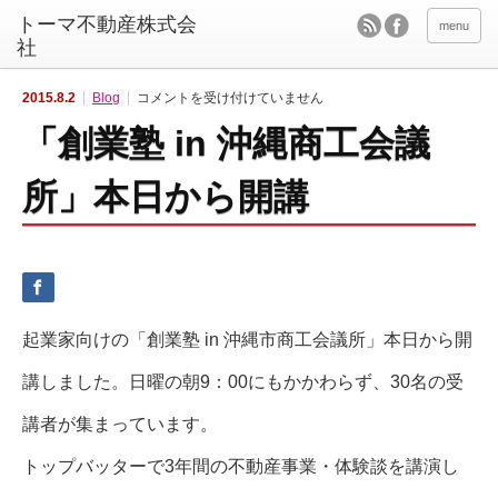
menu
「創
2015.8.2
Blog
コメントを受け付けていません
業
塾
「創業塾 in 沖縄商工会議
i
n
沖
縄
所」本日から開講
商
工
会
議
所」
本
日
か
ら
開
起業家向けの「創業塾 in 沖縄市商工会議所」本日から開
講
は
講しました。日曜の朝9：00にもかかわらず、30名の受
講者が集まっています。
トップバッターで3年間の不動産事業・体験談を講演し