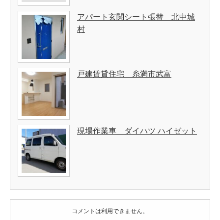
アパート玄関シート張替 北中城
村
戸建賃貸住宅 糸満市武富
現場作業車 ダイハツ ハイゼット
コメントは利用できません。