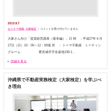
2015.9.7
大
セミナー情報
,
大家検定
コメントを受け付けていません
家
さ
ん
大家さん向け「賃貸経営講座（基本編）」日 時 ：平成27年９月
向
け
27日（日）10：00～12：00場 所 ： トーマ不動産 ミーティン
「賃
貸
グルーム 豊見城市字名嘉地190-1…
経
営
講
詳細を見る
座
（基
本
編）」
9/27(日)
開
沖縄県で不動産実務検定（大家検定）を学ぶべ
催
は
き理由