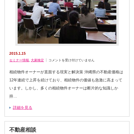
2015.1.15
沖
セミナー情報
,
大家検定
コメントを受け付けていません
縄
県
で
相続物件オーナーが直面する現実と解決策 沖縄県の不動産価格は
不
動
12年連続で上昇を続けており、相続物件の価値も急激に高まって
産
実
います。しかし、多くの相続物件オーナーは断片的な知識しか
務
検
持…
定
（大
家
検
詳細を見る
定）
を
学
ぶ
べ
き
不動産相談
理