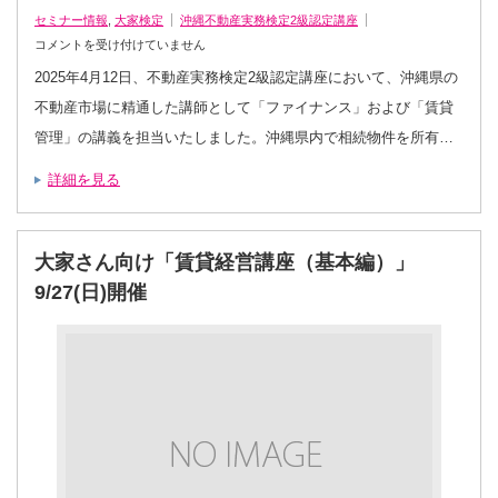
セミナー情報
,
大家検定
沖縄不動産実務検定2級認定講座
【2025
コメントを受け付けていません
年
最
2025年4月12日、不動産実務検定2級認定講座において、沖縄県の
新】
沖
不動産市場に精通した講師として「ファイナンス」および「賃貸
縄
の
管理」の講義を担当いたしました。沖縄県内で相続物件を所有…
不
動
産
実
詳細を見る
務
検
定
講
師
が
大家さん向け「賃貸経営講座（基本編）」
教
え
9/27(日)開催
る
相
続
物
件
の
資
産
価
値
最
大
化
法
は