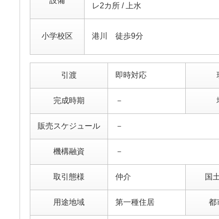
設備
レ2カ所 / 上水
小学校区
港川 徒歩9分
引渡
即時対応
完成時期
－
販売スケジュール
－
機構融資
－
取引態様
仲介
国
用途地域
第一種住居
都