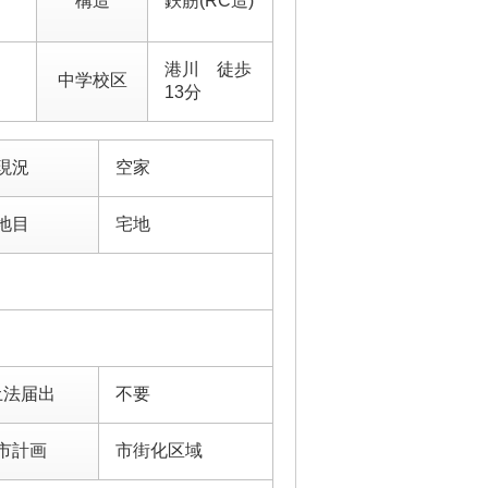
構造
鉄筋(RC造)
港川 徒歩
中学校区
13分
現況
空家
地目
宅地
土法届出
不要
市計画
市街化区域