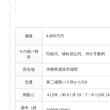
価格
4,800万円
その他一時
印紙代、移転登記代、仲介手数料
金
所在地
沖縄県浦添市城間
交通
第二城間バス停から5分
間取り
４LDK（和 6 / 洋 10・7・9 / LDK 1
築年（経