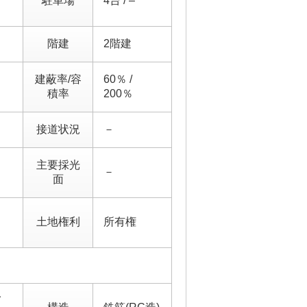
駐車場
4台 / –
階建
2階建
建蔽率/容
60％ /
積率
200％
接道状況
－
主要採光
－
面
土地権利
所有権
イ