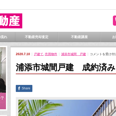
門
の流れ
不動産売却査定
不動産講座
お
浦
2020.7.10
戸建て
,
売買物件
浦添市城間 戸建
コメントを受け付
添
市
城
浦添市城間戸建 成約済み
間
戸
建
成
約
済
み
Share
は