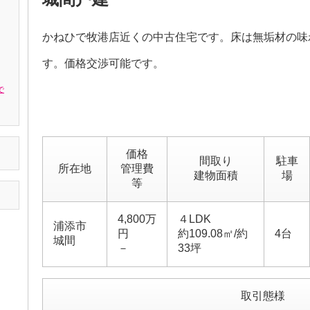
かねひで牧港店近くの中古住宅です。床は無垢材の味
す。価格交渉可能です。
で
価格
間取り
駐車
所在地
管理費
建物面積
場
等
4,800万
４LDK
浦添市
円
約109.08㎡/約
4台
城間
－
33坪
取引態様