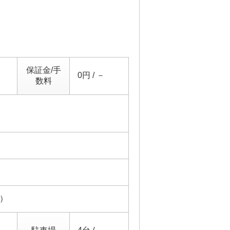
保証金/手
0円 / －
数料
4）