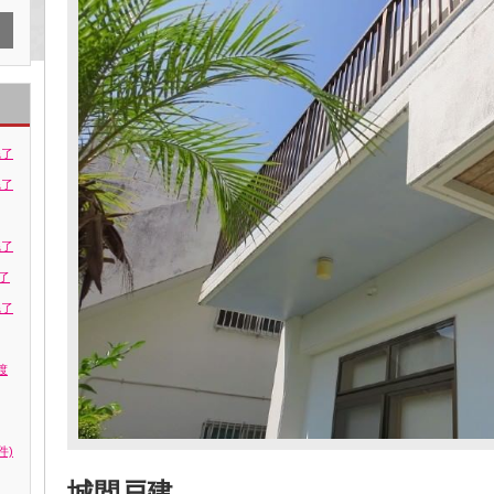
完了
完了
完了
了
完了
渡
件)
城間戸建