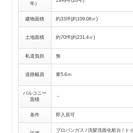
1999年(20年)
年）
建物面積
約33坪(約109.08㎡)
土地面積
約70坪(約231.4㎡)
私道負担
無
道路幅員
東5.6ｍ
バルコニー
－
面積
条件
即入居可
プロパンガス / 洗髪洗面化粧台 / ト