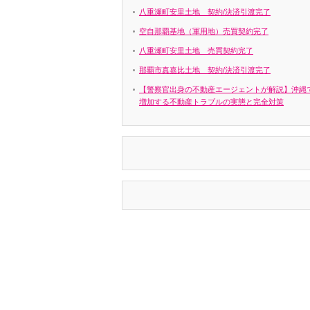
八重瀬町安里土地 契約/決済引渡完了
空自那覇基地（軍用地）売買契約完了
八重瀬町安里土地 売買契約完了
那覇市真嘉比土地 契約/決済引渡完了
【警察官出身の不動産エージェントが解説】沖縄
増加する不動産トラブルの実態と完全対策