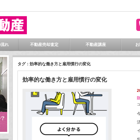
門
の流れ
不動産売却査定
不動産講座
お
タグ：効率的な働き方と雇用慣行の変化
効率的な働き方と雇用慣行の変化
2
B
効
率
的
な
働
き
方
と
雇
用