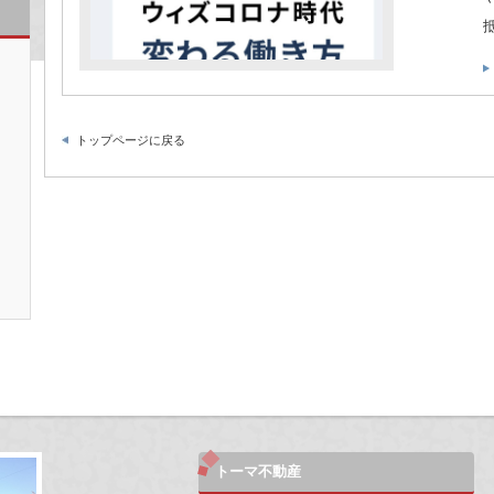
慣
行
の
変
化
は
トップページに戻る
トーマ不動産