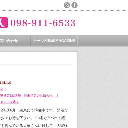
問い合わせ
トーマ不動産MAGAZINE
）
014.1.4
log
大家検定2級講座 開催予定のお知らせ。
コメントを書く
※2013.6月 東京にて準備中です。開催ま
で少々お待ち下さい。 沖縄でアパート経
営を営んでいる大家さんに対して、大家検