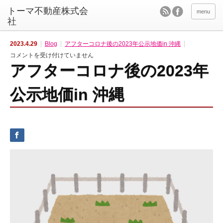
menu
2023.4.29
Blog
アフターコロナ後の2023年公示地価in 沖縄
ア
コメントを受け付けていません
フ
アフターコロナ後の2023年
タ
ー
コ
ロ
公示地価in 沖縄
ナ
後
の
2
0
2
3
年
公
示
地
価
i
n
沖
縄
は