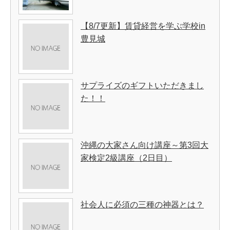
【8/7更新】賃貸経営を学ぶ学校in
豊見城
サプライズのギフトいただきまし
た！！
沖縄の大家さん向け講座～第3回大
家検定2級講座（2日目）
社会人に必須の三種の神器とは？