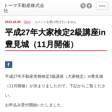
menu
平
2015.10.30
Blog
コメントを受け付けていません
成
2
平成27年大家検定2級講座in
7
年
大
家
豊見城（11月開催）
検
定
2
級
講
座
i
n
豊
見
平成27年不動産実務検定2級講座（大家検定）in豊見城
城
（1
1
（11月開催）が決まりましたので、下記からご覧くださ
月
開
催）
い。
は
お申込み受付開始いたしました。