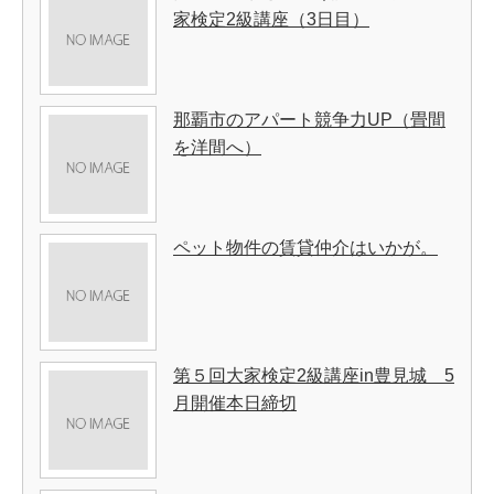
家検定2級講座（3日目）
那覇市のアパート競争力UP（畳間
を洋間へ）
ペット物件の賃貸仲介はいかが。
第５回大家検定2級講座in豊見城 5
月開催本日締切