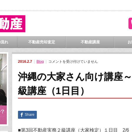
門
の流れ
不動産売却査定
不動産講座
お
沖
2016.2.7
Blog
コメントを受け付けていません
縄
の
大
沖縄の大家さん向け講座～
家
さ
ん
級講座（1日目）
向
け
講
座
～
第
3
Share
回
大
家
検
■第3回不動産実務２級講座（大家検定）１日目 2/6（
定