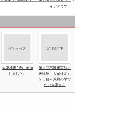
イデアです」
大家検定2級に参加
第２回不動産実務２
しました。
級講座（大家検定）
２日目～沖縄の学び
たい大家さん
。