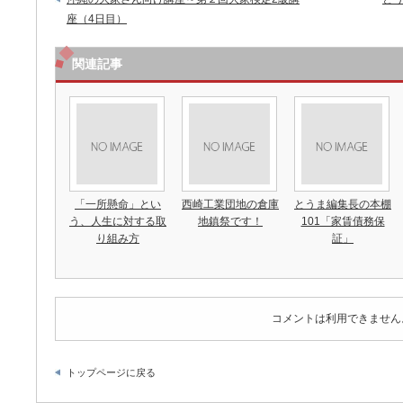
座（4日目）
関連記事
「一所懸命」とい
西崎工業団地の倉庫
とうま編集長の本棚
う、人生に対する取
地鎮祭です！
101「家賃債務保
り組み方
証」
コメントは利用できません
トップページに戻る