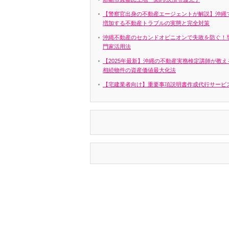
【警察官出身の不動産エージェントが解説】沖縄
増加する不動産トラブルの実態と完全対策
沖縄不動産のセカンドオピニオンで失敗を防ぐ！
門家活用法
【2025年最新】沖縄の不動産実務検定講師が教え
相続物件の資産価値最大化法
【宅建業者向け】重要事項説明書作成代行サービ