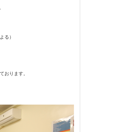
。
による）
ております。