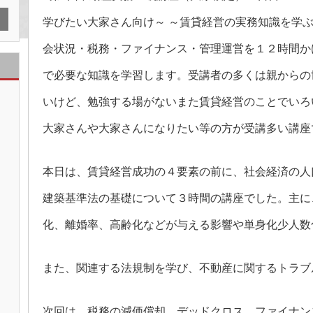
2
級
学びたい大家さん向け～ ～賃貸経営の実務知識を学
講
座
（1
会状況・税務・ファイナンス・管理運営を１２時間か
日
目）
は
で必要な知識を学習します。受講者の多くは親からの
いけど、勉強する場がないまた賃貸経営のことでいろ
大家さんや大家さんになりたい等の方が受講多い講座
本日は、賃貸経営成功の４要素の前に、社会経済の人
建築基準法の基礎について３時間の講座でした。主に
化、離婚率、高齢化などが与える影響や単身化少人数
また、関連する法規制を学び、不動産に関するトラブ
次回は、税務の減価償却、デッドクロス、ファイナン