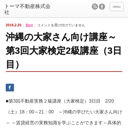
menu
沖
2016.2.20
Blog
コメントを受け付けていません
縄
の
沖縄の大家さん向け講座～
大
家
さ
ん
第3回大家検定2級講座（3日
向
け
講
目）
座
～
第
3
回
大
家
検
定
2
級
■第3回不動産実務２級講座（大家検定）3日目 2/20
講
座
（3
（土）18：00～21：00 ～沖縄の学びたい大家さん向け
日
目）
は
～ ～賃貸経営の実務知識を学ぶことができます～具体的