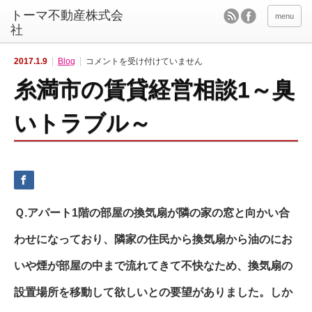
menu
糸
2017.1.9
Blog
コメントを受け付けていません
満
市
糸満市の賃貸経営相談1～臭
の
賃
貸
経
いトラブル～
営
相
談
1
～
臭
い
ト
ラ
ブ
Ｑ.アパート1階の部屋の換気扇が隣の家の窓と向かい合
ル
～
は
わせになっており、隣家の住民から換気扇から油のにお
いや煙が部屋の中まで流れてきて不快なため、換気扇の
設置場所を移動して欲しいとの要望がありました。しか