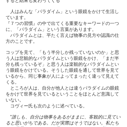
すると結果も変わってくる
人はみんな「パラダイム」という眼鏡をかけて生活し
ています。
『７つの習慣』の中で出てくる重要なキーワードの一つ
に、「パラダイム」という言葉があります。
パラダイムとは、平たく言えば物事の見方や認識の仕
方のことです。
コップを見て、「もう半分しか残っていないのか」と思
う人は悲観的なパラダイムという眼鏡をかけ、「まだ半
分も残っているぞ」と思う人は楽観的なパラダイムとい
う眼鏡をかけている。そうした眼鏡を通して世界を見て
いるから、同じ事象が人によってまったく違って見えて
くる。
ところが人は、自分が他人とは違うパラダイムの眼鏡
をかけて世界を見ているということをほとんど意識して
いない。
コヴィー氏も次のように述べている。
”
誰しも、自分は物事をあるがままに、客観的に見てい
ると思いがちである。だが実際はそうではない。私たち