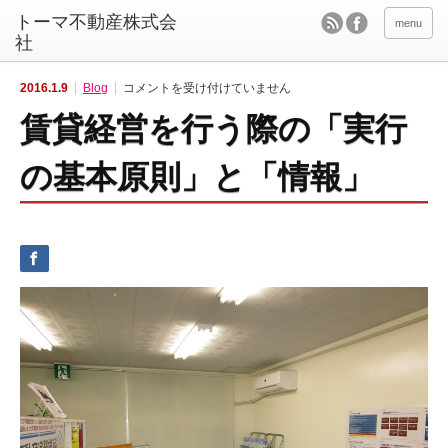
menu
賃
2016.1.9
Blog
コメントを受け付けていません
貸
経
賃貸経営を行う際の「実行
営
を
行
う
の基本原則」と「情報」
際
の
「実
行
の
基
本
原
則」
と
「情
報」
は