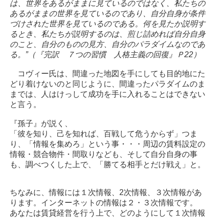
は、世界をあるがままに見ているのではなく、私たちの
あるがままの世界を見ているのであり、自分自身が条件
づけされた世界を見ているのである。何を見たか説明す
るとき、私たちが説明するのは、煎じ詰めれば自分自身
のこと、自分のものの見方、自分のパラダイムなのであ
る。”（『完訳 ７つの習慣 人格主義の回復』Ｐ22）
コヴィー氏は、間違った地図を手にしても目的地にた
どり着けないのと同じように、間違ったパラダイムのま
までは、人はけっして成功を手に入れることはできない
と言う。
『孫子』が説く、
「彼を知り、己を知れば、百戦して危うからず」つま
り、「情報を集めろ」という事・・・周辺の賃料設定の
情報・競合物件・間取りなども、そして自分自身の事
も、調べつくした上で、「勝てる相手とだけ戦え」と。
ちなみに、情報には１次情報、2次情報、３次情報があ
ります。インターネットの情報は２・３次情報です。
あなたは賃貸経営を行う上で、どのようにして１次情報