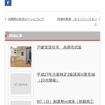
沖縄県の住宅ローンについて
現場作業車 ダイハツ ハイゼッ
ト
関連記事
戸建賃貸住宅 糸満市武富
平成27年大家検定2級講座in豊見城
（10月開催）
9/7（日）創業塾in浦添（那覇商工