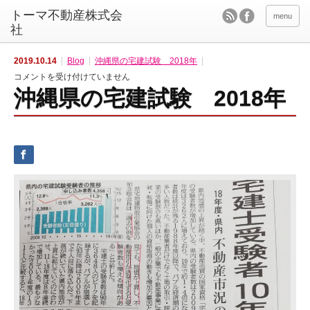
menu
2019.10.14
Blog
沖縄県の宅建試験 2018年
沖
コメントを受け付けていません
縄
沖縄県の宅建試験 2018年
県
の
宅
建
試
験
2
0
1
8
年
は