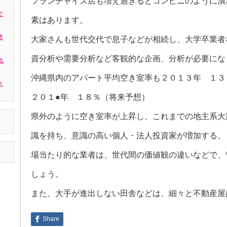
フランチャイズ店も増え過ぎるとコンビニのように潰
で
素はあります。
専
大家さんも世代交代で息子などが相続し、大学卒業者
資分析や需要分析など客観的な企画、分析が必要にな
る
沖縄県内のアパート平均空き室率も２０１３年 １
ス
２０１●年 １８％（将来予想）
県外のように空き室率が上昇し、これまでの地主系大
識を持ち、意識の高い個人・法人投資家が増加する。
場当たり的な業者は、世代間の価値観の違いなどで、
しょう。
また、大手が進出しない田舎などは、細々と不動産屋
Share