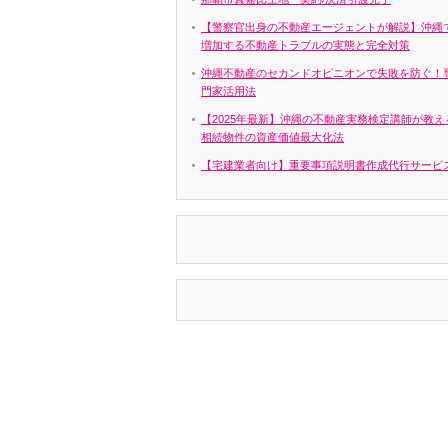
【警察官出身の不動産エージェントが解説】沖縄
増加する不動産トラブルの実態と完全対策
沖縄不動産のセカンドオピニオンで失敗を防ぐ！
門家活用法
【2025年最新】沖縄の不動産実務検定講師が教え
相続物件の資産価値最大化法
【宅建業者向け】重要事項説明書作成代行サービ