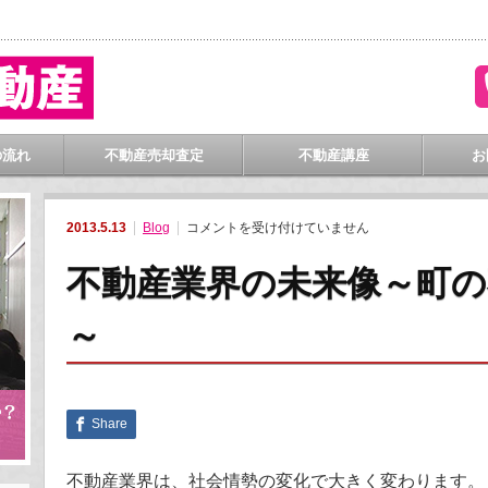
門
の流れ
不動産売却査定
不動産講座
お
不
2013.5.13
Blog
コメントを受け付けていません
動
産
業
不動産業界の未来像～町の
界
の
未
～
来
像
～
町
の
不
動
Share
産
屋
さ
ん
不動産業界は、社会情勢の変化で大きく変わります。
編