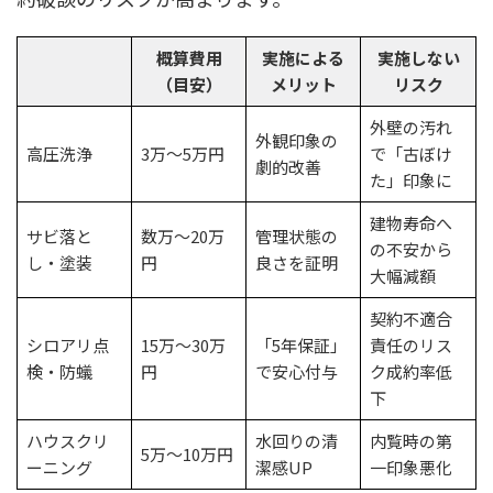
概算費用
実施による
実施しない
（目安）
メリット
リスク
外壁の汚れ
外観印象の
高圧洗浄
3万～5万円
で「古ぼけ
劇的改善
た」印象に
建物寿命へ
サビ落と
数万～20万
管理状態の
の不安から
し・塗装
円
良さを証明
大幅減額
契約不適合
シロアリ点
15万～30万
「5年保証」
責任のリス
検・防蟻
円
で安心付与
ク成約率低
下
ハウスクリ
水回りの清
内覧時の第
5万～10万円
ーニング
潔感UP
一印象悪化