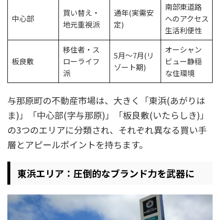
南部東道路
買い替え・
通年(実需安
中心部
へのアクセス
地元重視派
定)
生活利便性
移住者・ス
オーシャン
5月～7月(リ
板良敷
ローライフ
ビュー静穏
ゾート期)
派
な住環境
与那原町の不動産市場は、大きく「東浜(あがりは
ま)」「中心部(字与那原)」「板良敷(いたらしき)」
の3つのエリアに分類され、それぞれ異なる買い手
層とアピールポイントを持ちます。
東浜エリア：圧倒的なブランド力を武器に