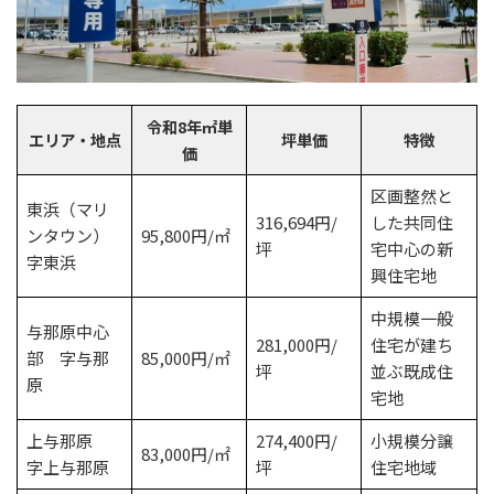
令和8年㎡単
エリア・地点
坪単価
特徴
価
区画整然と
東浜（マリ
316,694円/
した共同住
ンタウン）
95,800円/㎡
坪
宅中心の新
字東浜
興住宅地
中規模一般
与那原中心
281,000円/
住宅が建ち
部 字与那
85,000円/㎡
坪
並ぶ既成住
原
宅地
上与那原
274,400円/
小規模分譲
83,000円/㎡
字上与那原
坪
住宅地域