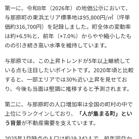
第一に、令和8年（2026年）の地価公示において、
与那原町の東浜エリア標準地は95,800円/㎡（坪単
価約316,700円）を記録しました。町全体の変動率
は約+6.5%と、前年（+7.0%）からやや縮小したも
のの引き続き高い水準を維持しています。
与那原では、この上昇トレンドが5年以上継続して
いる点も注目したいポイントです。2020年頃と比較
すると、一部エリアでは30%近い上昇を見せてお
り、今後も当面は堅調に推移すると予測されます。​
第二に、与那原町の人口増加率は全国の町村の中で
上位にランクインしており、
「人が集まる町」とい
う背景
が不動産需要を支えています。
2025年1月時点の人口は約19,342人で、前年同月か