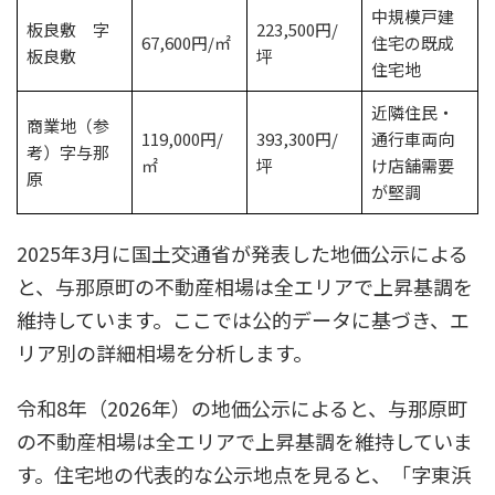
中規模戸建
板良敷 字
223,500円/
67,600円/㎡
住宅の既成
板良敷
坪
住宅地
近隣住民・
商業地（参
119,000円/
393,300円/
通行車両向
考）字与那
㎡
坪
け店舗需要
原
が堅調
2025年3月に国土交通省が発表した地価公示による
と、与那原町の不動産相場は全エリアで上昇基調を
維持しています。ここでは公的データに基づき、エ
リア別の詳細相場を分析します。​
令和8年（2026年）の地価公示によると、与那原町
の不動産相場は全エリアで上昇基調を維持していま
す。住宅地の代表的な公示地点を見ると、「字東浜